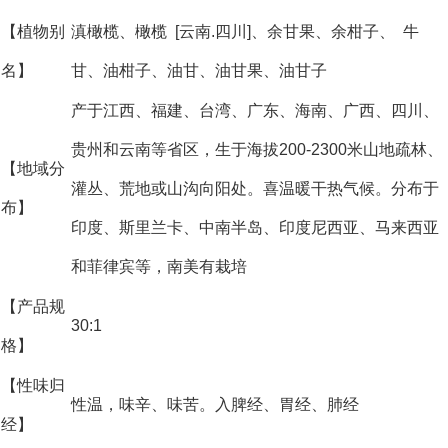
【植物别
滇橄榄、橄榄 [云南.四川]、余甘果、余柑子、 牛
名】
甘、油柑子、油甘、油甘果、油甘子
产于江西、福建、台湾、广东、海南、广西、四川、
贵州和云南等省区，生于海拔200-2300米山地疏林、
【地域分
灌丛、荒地或山沟向阳处。喜温暖干热气候。分布于
布】
印度、斯里兰卡、中南半岛、印度尼西亚、马来西亚
和菲律宾等，南美有栽培
【产品规
30:1
格】
【性味归
性温，味辛、味苦。入脾经、胃经、肺经
经】