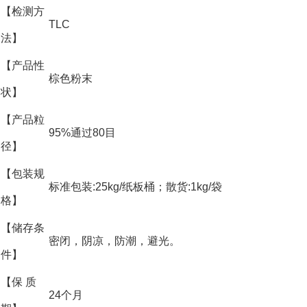
【检测方
TLC
法】
【产品性
棕色粉末
状】
【产品粒
95%通过80目
径】
【包装规
标准包装:25kg/纸板桶；散货:1kg/袋
格】
【储存条
密闭，阴凉，防潮，避光。
件】
【保 质
24个月