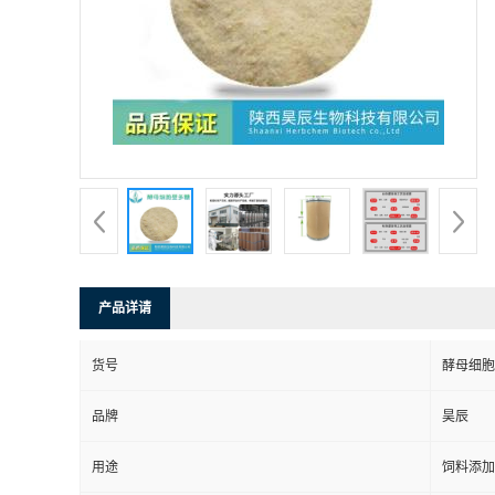
产品详请
货号
酵母细胞
品牌
昊辰
用途
饲料添加