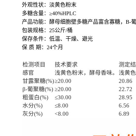
外观性状：淡黄色粉末
多糖含量：≥40%HPLC
产品功能：酵母细胞壁多糖产品富含寡糖，B-
包装规格：25公斤/桶
保存条件：低温、干燥、避光
保 质 期：24个月
检测项目
技术要求
测定结
感官
浅黄色粉末，酵母香味。
浅黄色
甘露聚糖(%)
≥20.00
20.86
β-葡聚糖(%)
≥20.00
22.72
粗蛋白(%)
≤30.00
28.95
水分(%)
≤8.00
6.56
灰分(%)
<8.00
6.89