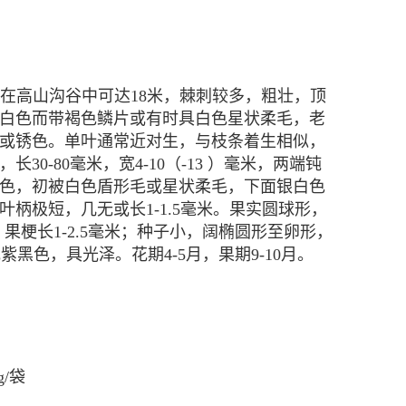
长在高山沟谷中可达18米，棘刺较多，粗壮，顶
白色而带褐色鳞片或有时具白色星状柔毛，老
或锈色。单叶通常近对生，与枝条着生相似，
0-80毫米，宽4-10（-13
）毫米，两端钝
色，初被白色盾形毛或星状柔毛，下面银白色
柄极短，几无或长1-1.5毫米。果实圆球形，
；果梗长1-2.5毫米；种子小，阔椭圆形至卵形，
或紫黑色，具光泽。花期4-5月，果期9-10月。
g/袋