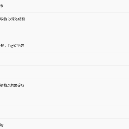
末
取物 沙棘浓缩粉
纸板桶；1kg/铝箔袋
植物沙棘果提取
物