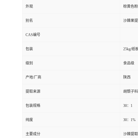
外观
棕黄色粉
别名
沙棘果提
CAS编号
包装
25kg/
级别
食品级
产地/厂商
陕西
提取来源
胡颓子科
包装规格
30：1
纯度
30：1%
主要成分
沙棘提取