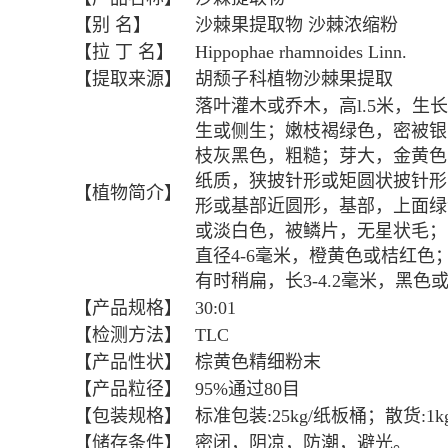
【别
名】
沙棘果提取物
沙棘浓缩粉
【拉
丁
名】
Hippophae
rhamnoides
Linn.
【提取来源】
胡颓子科植物沙棘果提取
落叶灌木或乔木，高l.5米，生
生或侧生；嫩枝褐绿色，密被银
枝灰黑色，粗糙；芽大，金黄色
纸质，狭披针形或矩圆状披针形，长3
【植物简介】
形或基部近圆形，基部，上面绿
或淡白色，被鳞片，无星状毛；叶
直径4-6毫米，橙黄色或桔红色
有时稍扁，长3-4.2毫米，黑色
【产品规格】
30:01
【检测方法】
TLC
【产品性状】
棕黄色精细粉末
【产品粒径】
95%通过80目
【包装规格】
标准包装:25kg/纸板桶；散货:1k
【储存条件】
密闭，阴凉，防潮，避光。