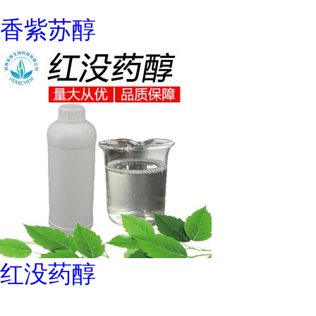
香紫苏醇
红没药醇