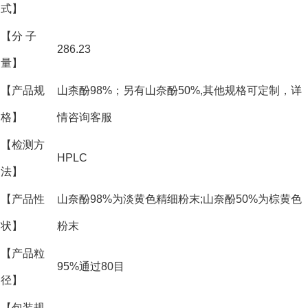
式】
【分 子
286.23
量】
【产品规
山柰酚98%；另有山奈酚50%,其他规格可定制，详
格】
情咨询客服
【检测方
HPLC
法】
【产品性
山奈酚98%为淡黄色精细粉末;山奈酚50%为棕黄色
状】
粉末
【产品粒
95%通过80目
径】
【包装规