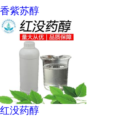
香紫苏醇
红没药醇