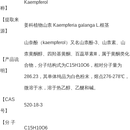
Kaempferol
称】
【提取来
姜科植物山柰 Kaempferia galanga L.根茎
源】
山奈酚（kaempferol）又名山柰酚-3、山柰素、山
柰黄酮醇、四羟基黄酮、百蕊草素Ⅲ，属于黄酮类化
【产品说
合物，分子结构式为C15H10O6，相对分子量为
明】
286.23，其单体纯品为白色粉末，熔点276-278℃，
微溶于水，溶于热乙醇、乙醚和碱。
【CAS
520-18-3
号】
【分 子
C15H10O6