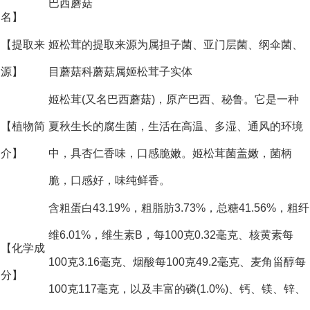
巴西蘑菇
名】
【提取来
姬松茸的提取来源为属担子菌、亚门层菌、纲伞菌、
源】
目蘑菇科蘑菇属姬松茸子实体
姬松茸(又名巴西蘑菇)，原产巴西、秘鲁。它是一种
【植物简
夏秋生长的腐生菌，生活在高温、多湿、通风的环境
介】
中，具杏仁香味，口感脆嫩。姬松茸菌盖嫩，菌柄
脆，口感好，味纯鲜香。
含粗蛋白43.19%，粗脂肪3.73%，总糖41.56%，粗纤
维6.01%，维生素B，每100克0.32毫克、核黄素每
【化学成
100克3.16毫克、烟酸每100克49.2毫克、麦角甾醇每
分】
100克117毫克，以及丰富的磷(1.0%)、钙、镁、锌、