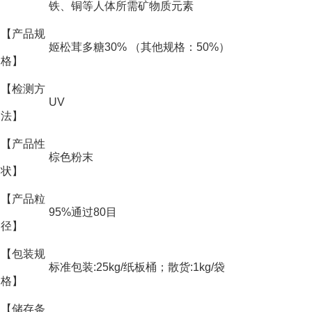
铁、铜等人体所需矿物质元素
【产品规
姬松茸多糖30% （其他规格：50%）
格】
【检测方
UV
法】
【产品性
棕色粉末
状】
【产品粒
95%通过80目
径】
【包装规
标准包装:25kg/纸板桶；散货:1kg/袋
格】
【储存条