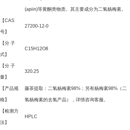
(apiin)等黄酮类物质。其主要成分为二氢杨梅素。
【CAS
27200-12-0
号】
【分 子
C15H12O8
式】
【分 子
320.25
量】
【产品规
藤茶提取：二氢杨梅素98%；另有杨梅素98%（二
格】
氢杨梅素的去氢产品），详情咨询客服。
【检测方
HPLC
法】