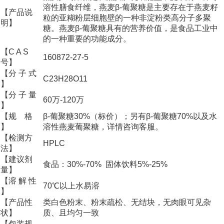
溶性膳食纤维，燕麦β-葡聚糖是主要存在于燕麦籽
【产品说
粒的亚糊粉层细胞壁的一种非淀粉类高分子多聚
明】
糖。燕麦β-葡聚糖具有的营养价值，是食品工业中
的一种重要的功能成分。
【C A S
160872-27-5
号】
【分 子 式
C23H28O11
】
【分 子 量
60万-120万
】
【规 格
β-葡聚糖30%（标价）；另有β-葡聚糖70%以及水
】
溶性燕麦葡聚糖，详情咨询客服。
【检测方
HPLC
法】
【建议剂
食品：30%-70% 固体饮料5%-25%
量】
【溶 解 性
70℃以上水易溶
】
【产品性
类白色粉末、粉末疏松、无结块，无肉眼可见杂
状】
质、且均匀一致
【包装规