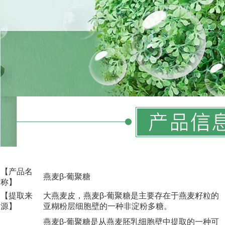
【产品名
燕麦β-葡聚糖
称】
【提取来
大燕麦皮，燕麦β-葡聚糖是主要存在于燕麦籽粒的
源】
亚糊粉层细胞壁的一种非淀粉多糖。
燕麦β-葡聚糖是从燕麦胚乳细胞壁中提取的一种可