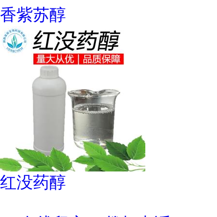
香紫苏醇
红没药醇