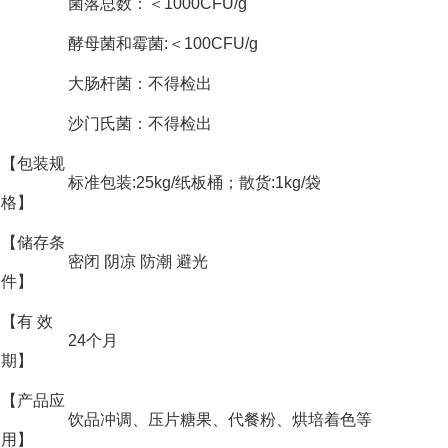
菌落总数：＜1000CFU/g
酵母菌和霉菌:＜100CFU/g
大肠杆菌：不得检出
沙门氏菌：不得检出
【包装规
标准包装:25kg/纸板桶；散货:1kg/袋
格】
【储存条
密闭 阴凉 防潮 避光
件】
【有 效
24个月
期】
【产品应
饮品冲调、压片糖果、代餐粉、烘培着色等
用】