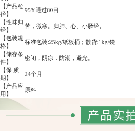
【产品粒
95%通过80目
径】
【性味归
苦，微寒。归肺、心、小肠经。
经】
【包装规
标准包装:25kg/纸板桶；散货:1kg/袋
格】
【储存条
密闭，阴凉，防潮，避光。
件】
【保
质
24个月
期】
【产品应
原料
用】