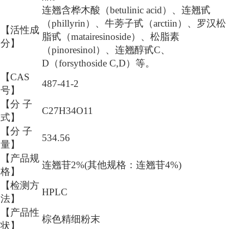
连翘含桦木酸（betulinic
acid）、连翘甙
（phillyrin）、牛蒡子甙（arctiin）、罗汉松
【活性成
脂甙（matairesinoside）、松脂素
分】
（pinoresinol）、连翘醇甙C、
D（forsythoside
C,D）等。
【CAS
487-41-2
号】
【分
子
C27H34O11
式】
【分
子
534.56
量】
【产品规
连翘苷2%(其他规格：连翘苷4%)
格】
【检测方
HPLC
法】
【产品性
棕色精细粉末
状】