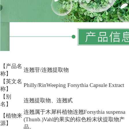
【产品名
连翘苷/连翘提取物
称】
【英文名
Philly/RinWeeping
Forsythia
Capsule
Extract
称】
【别
连翘提取物、连翘甙
名】
连翘属于木犀科植物连翘Forsythia
suspensa
【植物来
(Thunb.)Vahl的果实的棕色粉末状提取物产
源】
品。